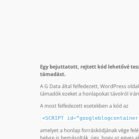
Egy bejuttatott, rejtett kód lehetővé t
támadást.
A G Data által felfedezett, WordPress olda
támadók ezeket a honlapokat távolról irán
A most felfedezett esetekben a kód az
<SCRIPT id=”googleblogcontainer
amelyet a honlap forráskódjának vége felé 
helyre is bemásolták, úgy, hogy az egyes 