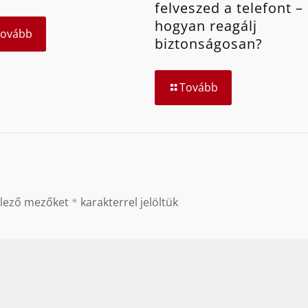
felveszed a telefont –
hogyan reagálj
Tovább
biztonságosan?
Tovább
elező mezőket
*
karakterrel jelöltük