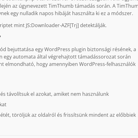
 elején az úgynevezett TimThumb támadás során. A TimThu
nek egy nulladik napos hibáját használta ki ez a módszer.
riptet mint JS:Downloader-AZF[Trj] detektálják.
?
 kód bejuttatása egy WordPress plugin biztonsági résének, a
 egy automata által végrehajtott támadássorozat során
ként elmondható, hogy amennyiben WordPress-felhasználók
 és távolítsuk el azokat, amiket nem használunk
kat
étét, töröljük az oldalról és frissítsünk mindent az előbbiek