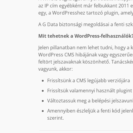
az IP cím egyébként már felbukkant 2011
egy, a WordPresshez tartozó plugin, amely
A G Data biztonsági megoldásai a fenti szk
Mit tehetnek a WordPress-felhasználók
Jelen pillanatban nem lehet tudni, hogy a
WordPress CMS hibájának vagy egyszerűen
feltört jelszavaknak köszönhető. Tanács
vagyunk, akkor:
Frissítsünk a CMS legújabb verziójára
Frissítsük valamennyi használt plugint
Változtassuk meg a belépési jelszavun
Amennyiben észleljük a fenti kód jelenl
szerint.