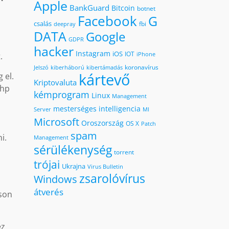
Apple
BankGuard
Bitcoin
botnet
Facebook
G
csalás
fbi
deepray
DATA
Google
GDPR
hacker
Instagram
iOS
IOT
.
iPhone
koronavírus
kiberháború
kibertámadás
Jelszó
kártevő
 el.
Kriptovaluta
php
kémprogram
Linux
Management
mesterséges intelligencia
MI
Server
P
Microsoft
Oroszország
OS X
a
Patch
spam
i.
Management
sérülékenység
torrent
trójai
Ukrajna
Virus Bulletin
zsarolóvírus
Windows
átverés
sson
ez