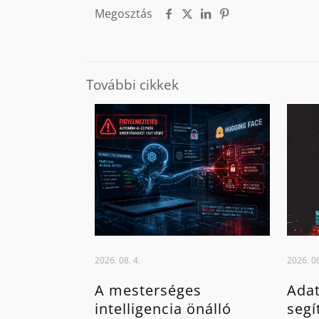
Megosztás
További cikkek
2026. 08. 4.
2026. 06
A mesterséges
Adat
intelligencia önálló
segí