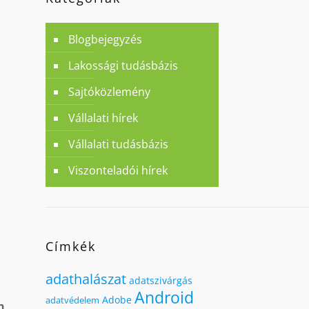
Blogbejegyzés
Lakossági tudásbázis
Sajtóközlemény
Vállalati hírek
Vállalati tudásbázis
Viszonteladói hírek
Címkék
adathalászat
adatszivárgás
Android
Adobe
adatvédelem
n