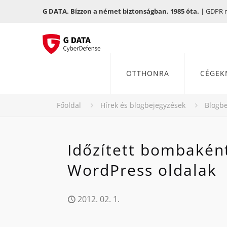
G DATA. Bízzon a német biztonságban. 1985 óta.
| GDPR me
OTTHONRA
CÉGEK
Főoldal
Hírek és blogbejegyzések
Blogbe
Időzített bombakén
WordPress oldalak
2012. 02. 1.