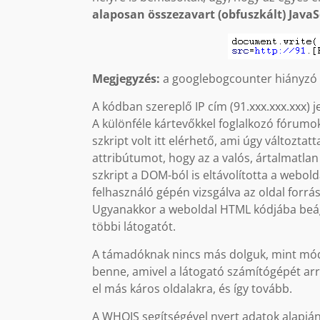
alaposan összezavart (obfuszkált) JavaSc
Megjegyzés:
a googlebogcounter hiányzó „l
A kódban szereplő IP cím (91.xxx.xxx.xxx) 
A különféle kártevőkkel foglalkozó fórumo
szkript volt itt elérhető, ami úgy változta
attribútumot, hogy az a valós, ártalmatla
szkript a DOM-ból is eltávolította a webo
felhasználó gépén vizsgálva az oldal for
Ugyanakkor a weboldal HTML kódjába beág
többi látogatót.
A támadóknak nincs más dolguk, mint módos
benne, amivel a látogató számítógépét arra
el más káros oldalakra, és így tovább.
A WHOIS segítségével nyert adatok alapján