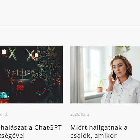
. 13.
2026. 03. 3.
halászat a ChatGPT
Miért hallgatnak a
tségével
csalók, amikor