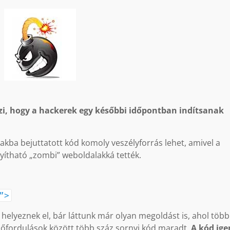
eszi, hogy a hackerek egy későbbi időpontban indítsanak
lakba bejuttatott kód komoly veszélyforrás lehet, amivel a
yítható „zombi” weboldalakká tették.
”>
helyeznek el, bár láttunk már olyan megoldást is, ahol több
előfordulások között több száz sornyi kód maradt.
A kód ige