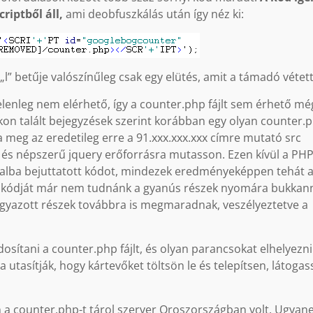
riptből áll,
ami deobfuszkálás után így néz ki:
” betűje valószínűleg csak egy elütés, amit a támadó vétett
jelenleg nem elérhető, így a counter.php fájlt sem érhető még
kon talált bejegyzések szerint korábban egy olyan counter.
tta meg az eredetileg erre a 91.xxx.xxx.xxx címre mutató src
n és népszerű jquery erőforrásra mutasson. Ezen kívül a PH
ldalba bejuttatott kódot, mindezek eredményeképpen tehát 
ráskódját már nem tudnánk a gyanús részek nyomára bukkann
yazott részek továbbra is megmaradnak, veszélyeztetve a
ítani a counter.php fájlt, és olyan parancsokat elhelyezni
 utasítják, hogy kártevőket töltsön le és telepítsen, látoga
 a counter.php-t tárol szerver Oroszországban volt. Ugyan