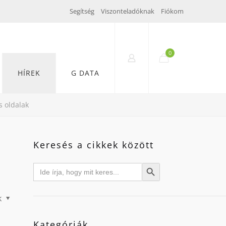
Segítség
Viszonteladóknak
Fiókom
0
HÍREK
G DATA
s oldalak
Keresés a cikkek között
Search
Search Button
for:
k
Kategóriák