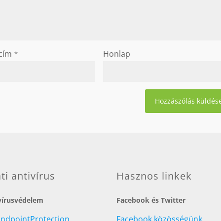
 cím
*
Honlap
ati antivírus
Hasznos linkek
 vírusvédelem
Facebook és Twitter
EndpointProtection
Facebook közösségünk