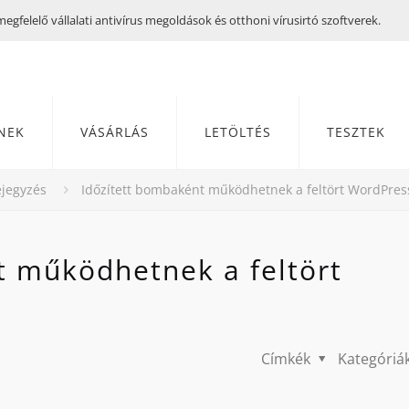
gfelelő vállalati antivírus megoldások és otthoni vírusirtó szoftverek.
NEK
VÁSÁRLÁS
LETÖLTÉS
TESZTEK
jegyzés
Időzített bombaként működhetnek a feltört WordPres
t működhetnek a feltört
Címkék
Kategóriá