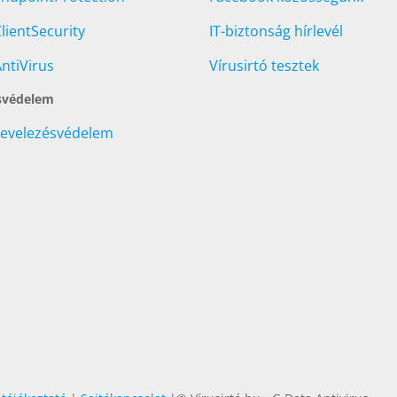
lientSecurity
IT-biztonság hírlevél
ntiVirus
Vírusirtó tesztek
svédelem
Levelezésvédelem