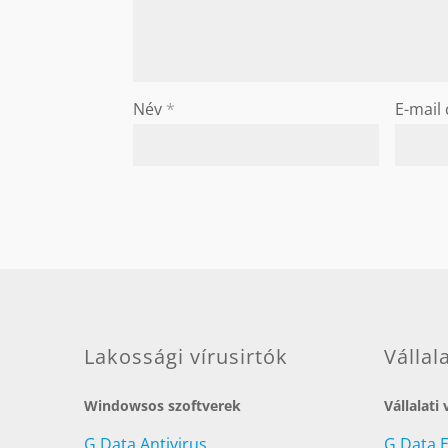
Név
*
E-mail
Lakossági vírusirtók
Vállal
Windowsos szoftverek
Vállalati
G Data Antivirus
G Data 