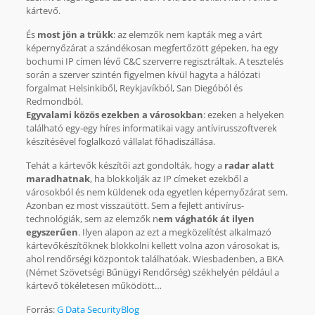
kártevő.
És
most jön a trükk
: az elemzők nem kapták meg a várt
képernyőzárat a szándékosan megfertőzött gépeken, ha egy
bochumi IP címen lévő C&C szerverre regisztráltak. A tesztelés
során a szerver szintén figyelmen kívül hagyta a hálózati
forgalmat Helsinkiből, Reykjavíkból, San Diegóból és
Redmondból.
Egyvalami közös ezekben a városokban
: ezeken a helyeken
található egy-egy híres informatikai vagy antívirusszoftverek
készítésével foglalkozó vállalat főhadiszállása.
Tehát a kártevők készítői azt gondolták, hogy a
radar alatt
maradhatnak
, ha blokkolják az IP címeket ezekből a
városokból és nem küldenek oda egyetlen képernyőzárat sem.
Azonban ez most visszaütött. Sem a fejlett antivírus-
technológiák, sem az elemzők n
em vághatók át ilyen
egyszerűen
. Ilyen alapon az ezt a megközelítést alkalmazó
kártevőkészítőknek blokkolni kellett volna azon városokat is,
ahol rendőrségi központok találhatóak. Wiesbadenben, a BKA
(Német Szövetségi Bűnügyi Rendőrség) székhelyén például a
kártevő tökéletesen működött…
Forrás:
G Data SecurityBlog