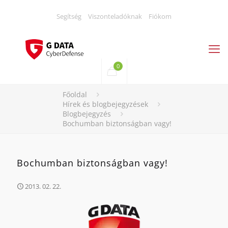
Segítség
Viszonteladóknak
Fiókom
0
Főoldal
Hírek és blogbejegyzések
Blogbejegyzés
Bochumban biztonságban vagy!
Bochumban biztonságban vagy!
2013. 02. 22.