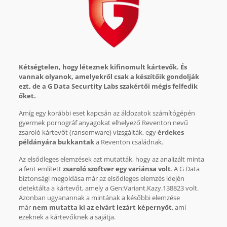
Kétségtelen, hogy léteznek kifinomult kártevők. És
vannak olyanok, amelyekről csak a készítőik gondolják
ezt, de a G Data Securtity Labs szakértői mégis felfedik
őket.
Amíg egy korábbi eset kapcsán az áldozatok számítógépén
gyermek pornográf anyagokat elhelyező Reventon nevű
zsaroló kártevőt (ransomware) vizsgálták, egy
érdekes
példányára bukkantak
a Reventon családnak.
Az elsődleges elemzések azt mutatták, hogy az analizált minta
a fent említett
zsaroló szoftver egy variánsa volt
. A G Data
biztonsági megoldása már az elsődleges elemzés idején
detektálta a kártevőt, amely a Gen:Variant.Kazy.138823 volt.
Azonban ugyanannak a mintának a későbbi elemzése
már
nem mutatta ki az elvárt lezárt képernyőt
, ami
ezeknek a kártevőknek a sajátja.