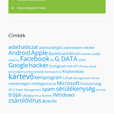
Viszonteladói hírek
Címkék
adathalászat
adatszivárgás
Adobe
adatvédelem
Apple
Android
BankGuard
Bitcoin
csalás
botnet
Facebook
G DATA
fbi
deepray
GDPR
hacker
Google
Instagram
iOS
IOT
iPhone
Jelszó
Kriptovaluta
koronavírus
kiberháború
kibertámadás
kártevő
kémprogram
Linux
Management Server
Microsoft
mesterséges intelligencia
Oroszország
MI
sérülékenység
spam
OS X
torrent
Patch Management
trójai
Windows
Ukrajna
Virus Bulletin
zsarolóvírus
átverés