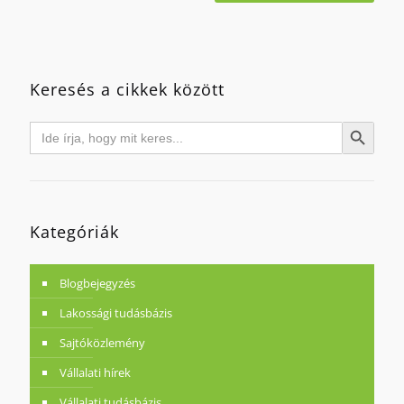
Keresés a cikkek között
Search
Search Button
for:
Kategóriák
Blogbejegyzés
Lakossági tudásbázis
Sajtóközlemény
Vállalati hírek
Vállalati tudásbázis