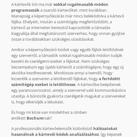
A kártevők írói ma már
sokkal rugalmasabb módon
programozzák
a zsaroló kártevőket, mint korábban.
Manapság a képernyőlezárás már nincs belekódolva a kártevő
fájlba. Ehelyett, miután a számítógép megfertőződött, a
kártevő az interneten keresztül kapcsolódik a támadás
kiagyalója által meghatározott szerverhez, hogy onnan gyűjtse
össze a továbbiakban szükséges utasításokat.
Amikor a képernyőlezáró kódok vagy egyéb fájlok letöltődnek
egy szerverről, a támadók sokkal rugalmasabb módon tudják
kezelni és cserélgetni ezeket a fájlokat. Nem szükséges
becsempészni egy újabb kártevőt a számítógépre, hogy egy új
akcióba kezdhessenek. Mindössze annyi a teendő, hogy
kicserélik a szerveren a letöltendő fájlokat, hogy
a fertőzött
számítógép ezeket is letölthesse
. A kártevőbe beépítenek
egy parancssorozatot, amely a szerverrel való kommunikációra
utasítja. A bűnözők gyakorta cserélgetik magukat a szervereket
is, hogy elkerüljék a lebukást.
És hogy mi köze van mindehhez a címben
említett
Bochum
nak?
A professzionális kártevőelemzők különböző
hálózatokat
használnak a kártevői kódok analizálásához
. Így képesek