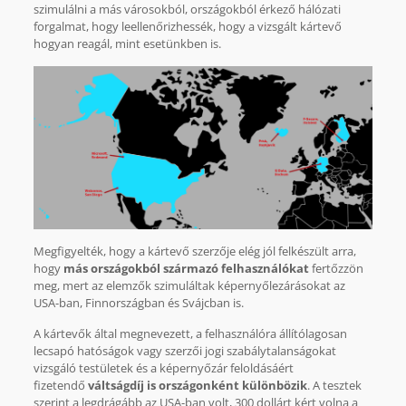
szimulálni a más városokból, országokból érkező hálózati
forgalmat, hogy leellenőrizhessék, hogy a vizsgált kártevő
hogyan reagál, mint esetünkben is.
Megfigyelték, hogy a kártevő szerzője elég jól felkészült arra,
hogy
más országokból származó felhasználókat
fertőzzön
meg, mert az elemzők szimuláltak képernyőlezárásokat az
USA-ban, Finnországban és Svájcban is.
A kártevők által megnevezett, a felhasználóra állítólagosan
lecsapó hatóságok vagy szerzői jogi szabálytalanságokat
vizsgáló testületek és a képernyőzár feloldásáért
fizetendő
váltságdíj is országonként
különbözik
. A tesztek
szerint a legdrágább az USA-ban volt, 300 dollárt kért volna a