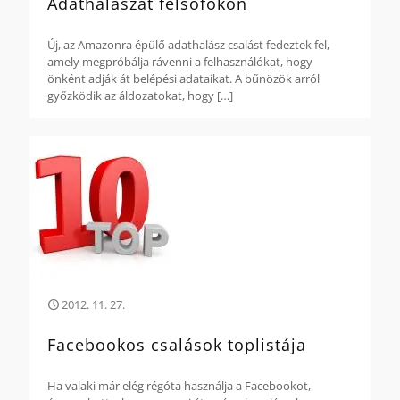
Adathalászat felsőfokon
Új, az Amazonra épülő adathalász csalást fedeztek fel,
amely megpróbálja rávenni a felhasználókat, hogy
önként adják át belépési adataikat. A bűnözök arról
győzködik az áldozatokat, hogy
[…]
2012. 11. 27.
Facebookos csalások toplistája
Ha valaki már elég régóta használja a Facebookot,