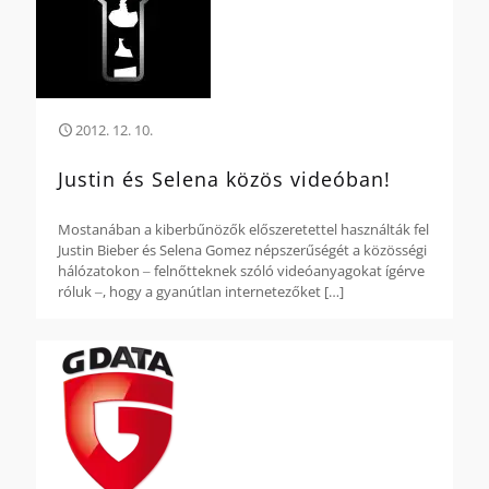
2012. 12. 10.
Justin és Selena közös videóban!
Mostanában a kiberbűnözők előszeretettel használták fel
Justin Bieber és Selena Gomez népszerűségét a közösségi
hálózatokon ‒ felnőtteknek szóló videóanyagokat ígérve
róluk ‒, hogy a gyanútlan internetezőket
[…]