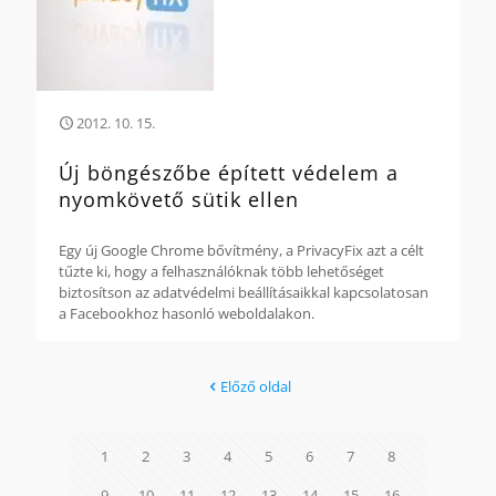
2012. 10. 15.
Új böngészőbe épített védelem a
nyomkövető sütik ellen
Egy új Google Chrome bővítmény, a PrivacyFix azt a célt
tűzte ki, hogy a felhasználóknak több lehetőséget
biztosítson az adatvédelmi beállításaikkal kapcsolatosan
a Facebookhoz hasonló weboldalakon.
Előző oldal
1
2
3
4
5
6
7
8
9
10
11
12
13
14
15
16