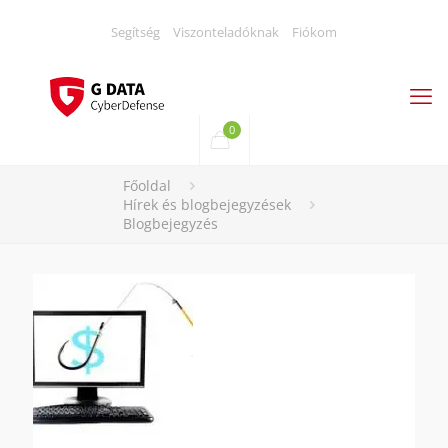
Segítség
Viszonteladóknak
Fiókom
0
Főoldal
Hírek és blogbejegyzések
Blogbejegyzés