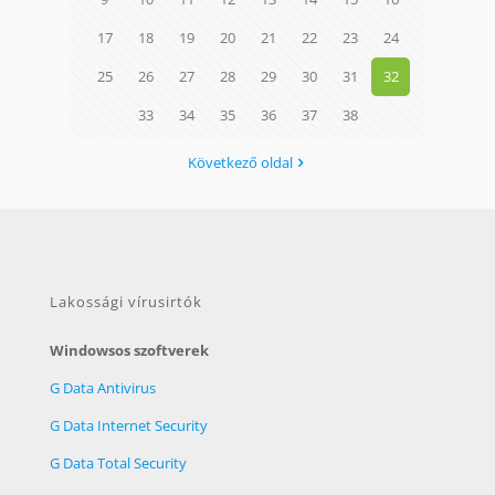
17
18
19
20
21
22
23
24
25
26
27
28
29
30
31
32
33
34
35
36
37
38
Következő oldal
Lakossági vírusirtók
Windowsos szoftverek
G Data Antivirus
G Data Internet Security
G Data Total Security