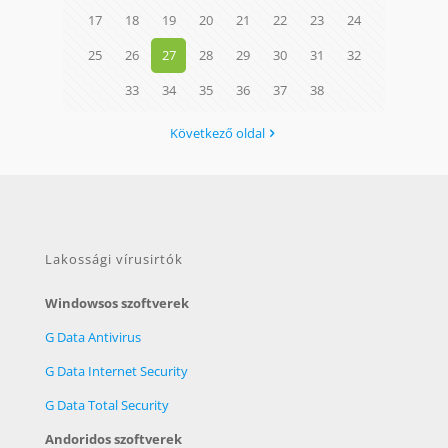
17
18
19
20
21
22
23
24
25
26
27
28
29
30
31
32
33
34
35
36
37
38
Következő oldal
Lakossági vírusirtók
Windowsos szoftverek
G Data Antivirus
G Data Internet Security
G Data Total Security
Andoridos szoftverek