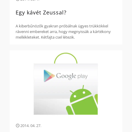
Egy kávét Zeussal?
A kiberbűnözők gyakran próbálnak ügyes trükkökkel
rávenni embereket arra, hogy megnyissák a kártékony
mellékleteket. Kétfajta csel létezik.
2014. 04. 27.