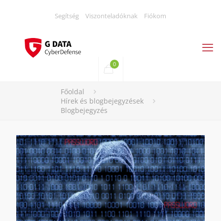
Segítség
Viszonteladóknak
Fiókom
0
Főoldal
Hírek és blogbejegyzések
Blogbejegyzés