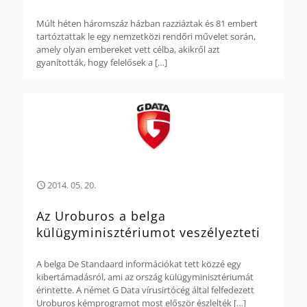
Múlt héten háromszáz házban razziáztak és 81 embert
tartóztattak le egy nemzetközi rendőri művelet során,
amely olyan embereket vett célba, akikről azt
gyanították, hogy felelősek a
[…]
2014. 05. 20.
Az Uroburos a belga
külügyminisztériumot veszélyezteti
A belga De Standaard információkat tett közzé egy
kibertámadásról, ami az ország külügyminisztériumát
érintette. A német G Data vírusirtócég által felfedezett
Uroburos kémprogramot most először észlelték
[…]