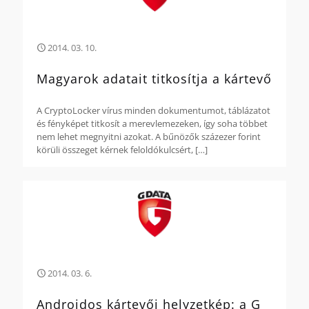
2014. 03. 10.
Magyarok adatait titkosítja a kártevő
A CryptoLocker vírus minden dokumentumot, táblázatot
és fényképet titkosít a merevlemezeken, így soha többet
nem lehet megnyitni azokat. A bűnözők százezer forint
körüli összeget kérnek feloldókulcsért,
[…]
2014. 03. 6.
Androidos kártevői helyzetkép: a G