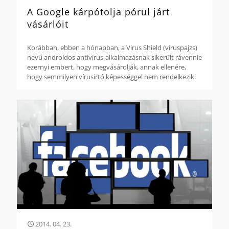
A Google kárpótolja pórul járt
vásárlóit
Korábban, ebben a hónapban, a Virus Shield (víruspajzs)
nevű androidos antivírus-alkalmazásnak sikerült rávennie
ezernyi embert, hogy megvásárolják, annak ellenére,
hogy semmilyen vírusirtó képességgel nem rendelkezik.
2014. 04. 23.