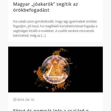
Magyar „jóakarók” segítik az
örökbefogadást
Ha valaki azon gondolkodik, hogy egy gyermeket örökbe
fogadjon, jól teszi, ha megfelelő körültekintéssel fogadja a
segítséget kínáló e-maileket. A csalók senkire nincsenek
tekintettel, még az
[…]
2014. 04. 16.
Fényt és pompát ígér a csalárd e-