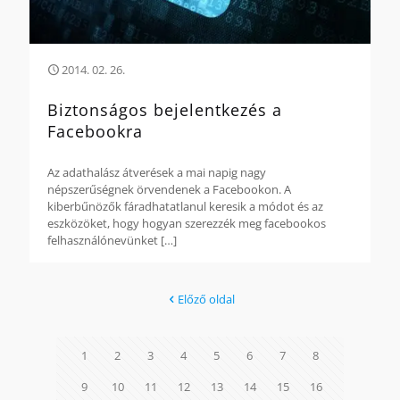
2014. 02. 26.
Biztonságos bejelentkezés a
Facebookra
Az adathalász átverések a mai napig nagy
népszerűségnek örvendenek a Facebookon. A
kiberbűnözők fáradhatatlanul keresik a módot és az
eszközöket, hogy hogyan szerezzék meg facebookos
felhasználónevünket
[…]
Előző oldal
1
2
3
4
5
6
7
8
9
10
11
12
13
14
15
16