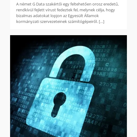
A német G Data szakértői egy feltehetően orosz eredetű,
rendkívül fejlett vírust fedeztek fel, melynek célja, hogy
bizalmas adatokat lopjon az Egyesült Államok
kormányzati szervezeteinek számítógépeiről.
[…]