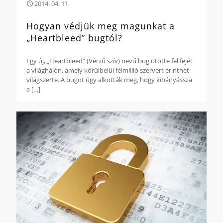
2014. 04. 11.
Hogyan védjük meg magunkat a
„Heartbleed” bugtól?
Egy új, „Heartbleed” (Vérző szív) nevű bug ütötte fel fejét
a világhálón, amely körülbelül félmillió szervert érinthet
világszerte. A bugot úgy alkották meg, hogy kibányássza
a
[…]