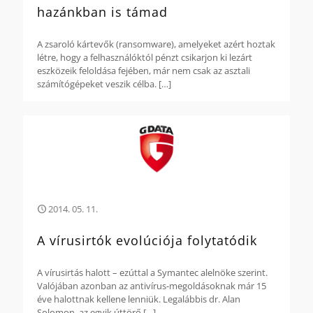
hazánkban is támad
A zsaroló kártevők (ransomware), amelyeket azért hoztak
létre, hogy a felhasználóktól pénzt csikarjon ki lezárt
eszközeik feloldása fejében, már nem csak az asztali
számítógépeket veszik célba.
[…]
2014. 05. 11.
A vírusirtók evolúciója folytatódik
A vírusirtás halott – ezúttal a Symantec alelnöke szerint.
Valójában azonban az antivírus-megoldásoknak már 15
éve halottnak kellene lenniük. Legalábbis dr. Alan
Solomon, az egyik úttörő
[…]