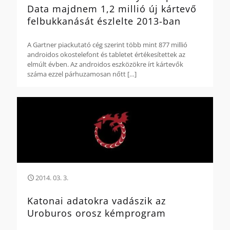
Data majdnem 1,2 millió új kártevő
felbukkanását észlelte 2013-ban
A Gartner piackutató cég szerint több mint 877 millió
androidos okostelefont és tabletet értékesítettek az
elmúlt évben. Az androidos eszközökre írt kártevők
száma ezzel párhuzamosan nőtt
[…]
2014. 03. 3.
Katonai adatokra vadászik az
Uroburos orosz kémprogram