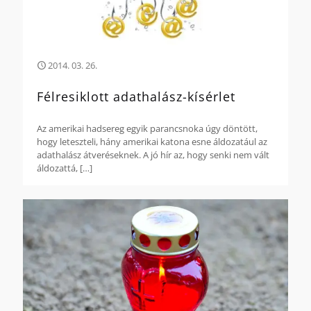
2014. 03. 26.
Félresiklott adathalász-kísérlet
Az amerikai hadsereg egyik parancsnoka úgy döntött,
hogy leteszteli, hány amerikai katona esne áldozatául az
adathalász átveréseknek. A jó hír az, hogy senki nem vált
áldozattá,
[…]