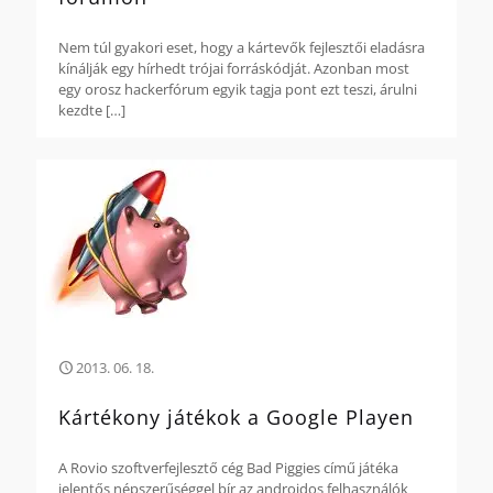
Nem túl gyakori eset, hogy a kártevők fejlesztői eladásra
kínálják egy hírhedt trójai forráskódját. Azonban most
egy orosz hackerfórum egyik tagja pont ezt teszi, árulni
kezdte
[…]
2013. 06. 18.
Kártékony játékok a Google Playen
A Rovio szoftverfejlesztő cég Bad Piggies című játéka
jelentős népszerűséggel bír az androidos felhasználók