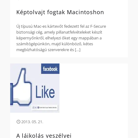
Képtolvajt fogtak Macintoshon
Új típusú Mac-es kártevőt fedezett fel az F-Secure
biztonsági cég, amely pillanatfelvételeket készít
képernyőnkről, elhelyezi őket egy mappában a
számítógépünkön, majd különböző, kétes
megbízhatóságú szerverekre és
[…]
2013. 05. 21.
A lájkolás veszélyei