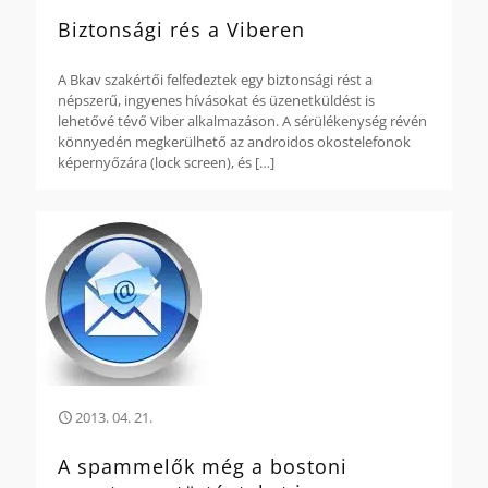
Biztonsági rés a Viberen
A Bkav szakértői felfedeztek egy biztonsági rést a
népszerű, ingyenes hívásokat és üzenetküldést is
lehetővé tévő Viber alkalmazáson. A sérülékenység révén
könnyedén megkerülhető az androidos okostelefonok
képernyőzára (lock screen), és
[…]
2013. 04. 21.
A spammelők még a bostoni