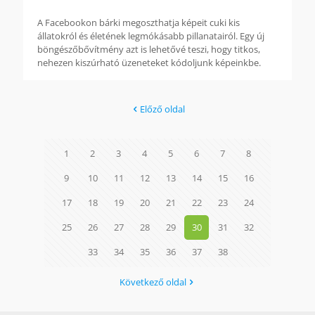
A Facebookon bárki megoszthatja képeit cuki kis
állatokról és életének legmókásabb pillanatairól. Egy új
böngészőbővítmény azt is lehetővé teszi, hogy titkos,
nehezen kiszúrható üzeneteket kódoljunk képeinkbe.
Előző oldal
1
2
3
4
5
6
7
8
9
10
11
12
13
14
15
16
17
18
19
20
21
22
23
24
25
26
27
28
29
30
31
32
33
34
35
36
37
38
Következő oldal