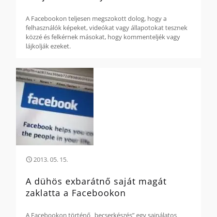
A Facebookon teljesen megszokott dolog, hogy a
felhasználók képeket, videókat vagy állapotokat tesznek
közzé és felkérnek másokat, hogy kommenteljék vagy
lájkolják ezeket.
2013. 05. 15.
A dühös exbarátnő saját magát
zaklatta a Facebookon
A Facebookon történő „becserkészés” egy sajnálatos