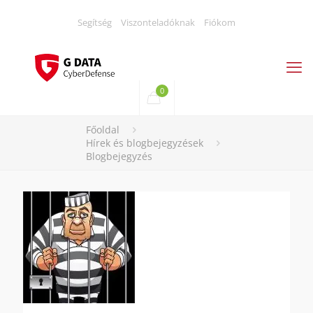
Segítség
Viszonteladóknak
Fiókom
0
Főoldal
Hírek és blogbejegyzések
Blogbejegyzés