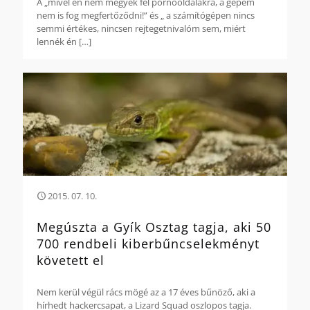
A „mivel én nem megyek fel pornóoldalakra, a gépem
nem is fog megfertőződni!” és „ a számítógépen nincs
semmi értékes, nincsen rejtegetnivalóm sem, miért
lennék én
[…]
2015. 07. 10.
Megúszta a Gyík Osztag tagja, aki 50
700 rendbeli kiberbűncselekményt
követett el
Nem kerül végül rács mögé az a 17 éves bűnöző, aki a
hírhedt hackercsapat, a Lizard Squad oszlopos tagja.