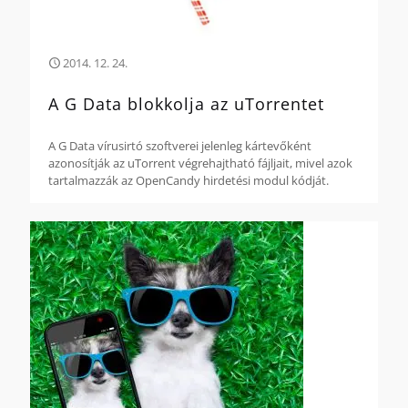
2014. 12. 24.
A G Data blokkolja az uTorrentet
A G Data vírusirtó szoftverei jelenleg kártevőként
azonosítják az uTorrent végrehajtható fájljait, mivel azok
tartalmazzák az OpenCandy hirdetési modul kódját.