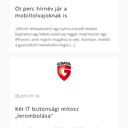
Öt perc hírnév jár a
mobiltolvajoknak is
„Először átlopakodott egy nyitva maradt oldalsó
bejáraton egy békés vasárnap reggel, majd kiszúrt egy
iPhone-t, amit rögtön magához is vett. Azonban, mielőtt
a gyanúsított menekülőre fogta
[…]
2015. 07. 16.
Két IT biztonsági mítosz
„lerombolása”