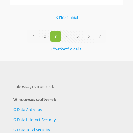
Előző oldal
1
2
3
4
5
6
7
Következő oldal
Lakossági vírusirtók
Windowsos szoftverek
G Data Antivirus
G Data Internet Security
G Data Total Security