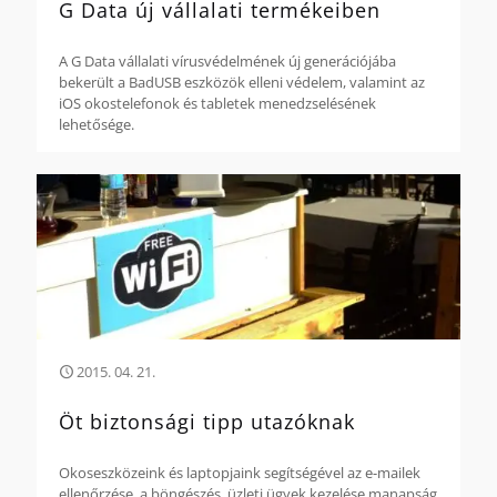
G Data új vállalati termékeiben
A G Data vállalati vírusvédelmének új generációjába
bekerült a BadUSB eszközök elleni védelem, valamint az
iOS okostelefonok és tabletek menedzselésének
lehetősége.
2015. 04. 21.
Öt biztonsági tipp utazóknak
Okoseszközeink és laptopjaink segítségével az e-mailek
ellenőrzése, a böngészés, üzleti ügyek kezelése manapság