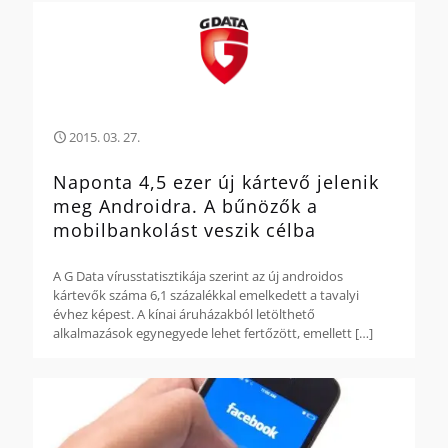
2015. 03. 27.
Naponta 4,5 ezer új kártevő jelenik
meg Androidra. A bűnözők a
mobilbankolást veszik célba
A G Data vírusstatisztikája szerint az új androidos
kártevők száma 6,1 százalékkal emelkedett a tavalyi
évhez képest. A kínai áruházakból letölthető
alkalmazások egynegyede lehet fertőzött, emellett
[…]