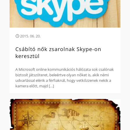
2015. 06. 20.
Csábító nők zsarolnak Skype-on
keresztül
A Microsoft online kommunikációs hálózata sok csalónak
biztosít játszóteret, beleértve olyan nőket is, akik némi
udvarlással elérik a férfiaknál, hogy vetkőzzenek nekik a
kamera előtt, majd
[…]