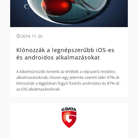
2014. 11. 20.
Klónozzák a legnépszerűbb iOS-es
és androidos alkalmazásokat
A kiberbűnözők ismerik az értékét a népszerű mobilos
alkalmazásoknak, hiszen egy jelentés szerint idén 97%-át
klónozták a legjobban fogyó fizetős androidos és 87%-át
az iOS alkalmazásoknak.