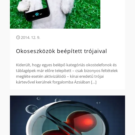
2014. 12. 9.
Okoseszközök beépített trójaival
Kiderült, hogy egyes belépő kategóriás okostelefonok és
táblagépek már előre telepített – csak bizonyos feltételek
megléte esetén aktivizálódó – kínai eredetű trójai
kártevővel kerülnek forgalomba Ázsiában
[…]