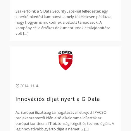
Szakértőink a G Data SecurityLabs-nál felfedeztek egy
kiberkémkedési kampányt, amely tökéletesen példázza,
hogy hogyan is működnek a célzott támadások. A
kampány célja értékes dokumentumok eltulajdonítása
volt
[…]
2014. 11. 4.
Innovációs díjat nyert a G Data
Az Európai Bizottság támogatásával létrejött IPACSO
projekt szervezői idén első alkalommal díjazták az
európai kontinens IT-biztonsági cégeit és technológiáit. A
leginnovatívabb gyártó díját a német G
[…]